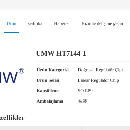
Ürün
sertifika
Haberler
Bizimle iletişime geçin
UMW HT7144-1
Ürün Kategorisi
Doğrusal Regülatör Çipi
Ürün Serisi
Linear Regulator Chip
Kapsülleme
SOT-89
Ambalajlama
卷装
ellikler