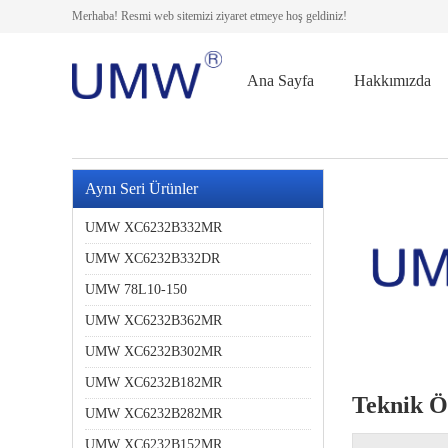
Merhaba! Resmi web sitemizi ziyaret etmeye hoş geldiniz!
Ana Sayfa
Hakkımızda
Aynı Seri Ürünler
UMW XC6232B332MR
UMW XC6232B332DR
UMW 78L10-150
UMW XC6232B362MR
UMW XC6232B302MR
UMW XC6232B182MR
Teknik Öz
UMW XC6232B282MR
UMW XC6232B152MR