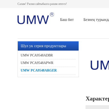
Сәлам! Рәсми сайтыбызга рәхим итегез!
Баш бит
Безнең турынд
Шул ук серия продуктлары
UMW PCA9548ADBR
UMW PCA9548APWR
UMW PCA9548ARGER
Характе