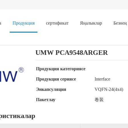
а
Продукция
сертификат
Яңалыклар
Безнең
UMW PCA9548ARGER
Продукция категориясе
Продукция сериясе
Interface
Энкапсуляция
VQFN-24(4x4)
Пакетлау
卷装
ристикалар