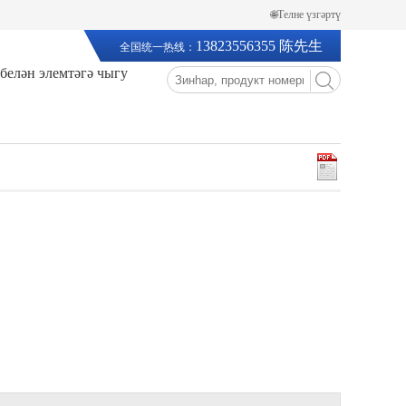
🌐Телне үзгәртү
13823556355 陈先生
全国统一热线：
 белән элемтәгә чыгу