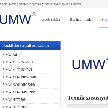
Salom! Bizning rasmiy veb-saytimizga tashrif buyurishga xush kelibsiz!
Bosh sahifa
Biz haqimizda
Mah
Xuddi shu seriyali mahsulotlar
UMW 78L12L
UMW MIC29502WU
UMW MIC29502WT
UMW XC6219B502MR
UMW XC6206P252PR
UMW XC6206P182PR
Texnik xususiyat
UMW HT7050S
UMW HT7039S