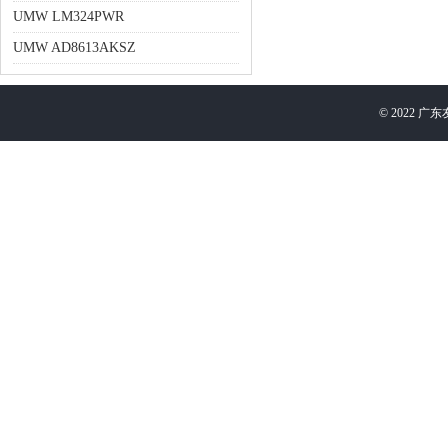
UMW LM324PWR
UMW AD8613AKSZ
©
2022
广东