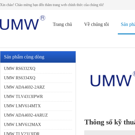
Xin chào! Chào mừng bạn đến thăm trang web chính thức của chúng tôi!
Trang chủ
Về chúng tôi
Sản p
Sản phẩm cùng dòng
UMW RS6332XQ
UMW RS6334XQ
UMW ADA4692-2ARZ
UMW TLV4313IPWR
UMW LMV614MTX
UMW ADA4692-4ARUZ
Thông số kỹ thu
UMW LMV612MAX
UMW TLV2313IDR