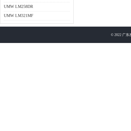
UMW LM258DR
UMW LM321MF
©
2022
广东