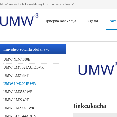
Molo! Wamkelekile kwiwebhusayithi yethu esemthethweni!
Iphepha lasekhaya
Ngathi
Imve
Iimveliso zoluhlu olufanayo
UMW NJM4580E
UMW LMV321AUIDBVR
UMW LM258PT
UMW LM2904PWR
UMW LM358PWR
UMW LM224PT
Iinkcukacha
UMW LM2902PWR
UMW AD8544ARUZ