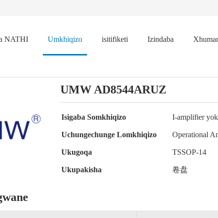
na NATHI
Umkhiqizo
isitifiketi
Izindaba
Xhuman
UMW AD8544ARUZ
Isigaba Somkhiqizo
I-amplifier yo
Uchungechunge Lomkhiqizo
Operational Am
Ukugoqa
TSSOP-14
Ukupakisha
卷盘
gwane