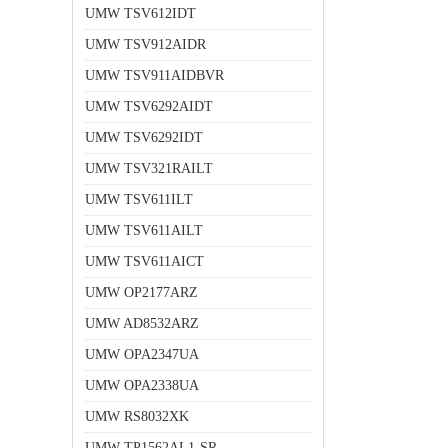
UMW TSV612IDT
UMW TSV912AIDR
UMW TSV911AIDBVR
UMW TSV6292AIDT
UMW TSV6292IDT
UMW TSV321RAILT
UMW TSV611ILT
UMW TSV611AILT
UMW TSV611AICT
UMW OP2177ARZ
UMW AD8532ARZ
UMW OPA2347UA
UMW OPA2338UA
UMW RS8032XK
UMW TP1562AL1-SR