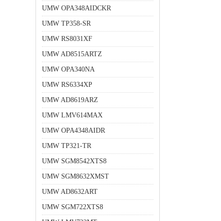
UMW OPA348AIDCKR
UMW TP358-SR
UMW RS8031XF
UMW AD8515ARTZ
UMW OPA340NA
UMW RS6334XP
UMW AD8619ARZ
UMW LMV614MAX
UMW OPA4348AIDR
UMW TP321-TR
UMW SGM8542XTS8
UMW SGM8632XMST
UMW AD8632ART
UMW SGM722XTS8