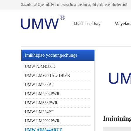
Sawubona! Uyemukelwa ukuvakashela iwebhusayithi yethu esemthethweni!
Ikhasi lasekhaya
Mayela
Imikhiqizo yochungechunge
olufanayo
UMW NJM4580E
UMW LMV321AUIDBVR
UMW LM258PT
UMW LM2904PWR
UMW LM358PWR
UMW LM224PT
Imininin
UMW LM2902PWR
UMW AD8544ARUZ