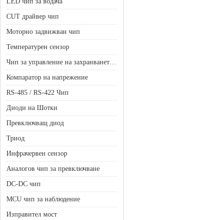
LED чип за водача
CUT драйвер чип
Моторно задвижван чип
Температурен сензор
Чип за управление на захранването на батерията
Компаратор на напрежение
RS-485 / RS-422 Чип
Диоди на Шотки
Превключващ диод
Триод
Инфрачервен сензор
Аналогов чип за превключване
DC-DC чип
MCU чип за наблюдение
Изправител мост