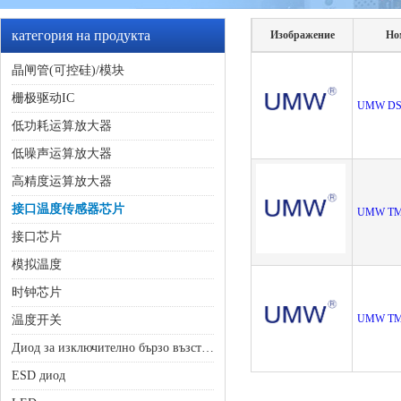
категория на продукта
Изображение
Но
晶闸管(可控硅)/模块
栅极驱动IC
UMW DS
低功耗运算放大器
低噪声运算放大器
高精度运算放大器
接口温度传感器芯片
UMW TM
接口芯片
模拟温度
时钟芯片
UMW TM
温度开关
Диод за изключително бързо възстановяване
ESD диод