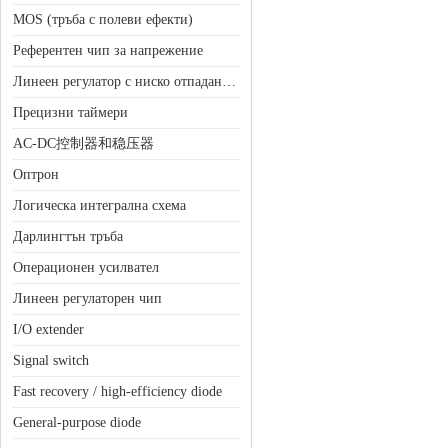
MOS (тръба с полеви ефекти)
Референтен чип за напрежение
Линеен регулатор с ниско отпадане (LDO)
Прецизни таймери
AC-DC控制器和稳压器
Оптрон
Логическа интегрална схема
Дарлингтън тръба
Операционен усилвател
Линеен регулаторен чип
I/O extender
Signal switch
Fast recovery / high-efficiency diode
General-purpose diode