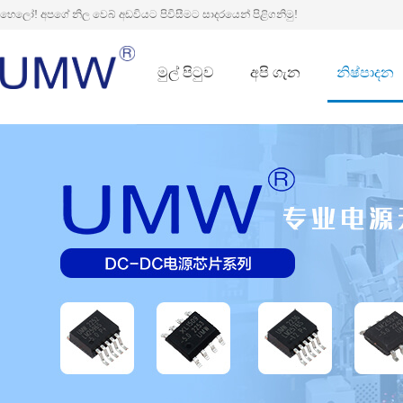
හෙලෝ! අපගේ නිල වෙබ් අඩවියට පිවිසීමට සාදරයෙන් පිළිගනිමු!
මුල් පිටුව
අපි ගැන
නිෂ්පාදන