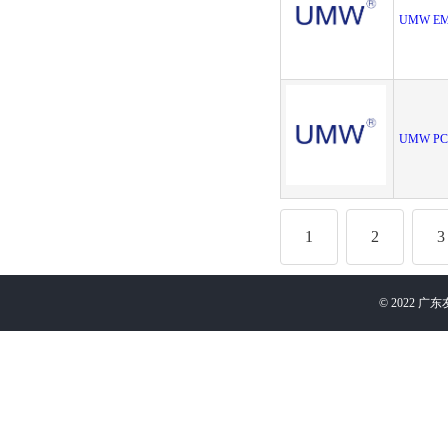
UMW EMC
UMW PC
1
2
3
©
2022
广东