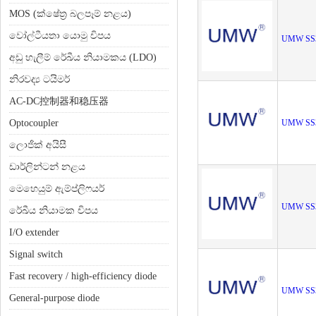
MOS (ක්ෂේත්‍ර බලපෑම් නළය)
වෝල්ටීයතා යොමු චිපය
UMW SS
අඩු හැලීම් රේඛීය නියාමකය (LDO)
නිරවද්‍ය ටයිමර්
AC-DC控制器和稳压器
Optocoupler
UMW SS
ලොජික් අයිසී
ඩාර්ලින්ටන් නළය
මෙහෙයුම් ඇම්ප්ලිෆයර්
UMW SS
රේඛීය නියාමක චිපය
I/O extender
Signal switch
Fast recovery / high-efficiency diode
UMW SS
General-purpose diode