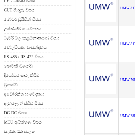
LED ධාවක චිපය
UMW AD
CUT රියදුරු චිපය
මෝටර් ඩ්‍රයිවින් චිපය
උෂ්ණත්ව සංවේදකය
බැටරි බල කළමනාකරණ චිපය
UMW AD
වෝල්ටීයතා සංසන්දකය
RS-485 / RS-422 චිපය
ෂොට්කි ඩයෝඩ
දියෝඩය මාරු කිරීම
UMW 79
ට්‍රයෝඩ්
අධෝරක්ත සංවේදකය
ඇනලොග් ස්විච් චිපය
DC-DC චිපය
UMW 78
MCU අධීක්ෂණ චිපය
සෘජුකාරක පාලම