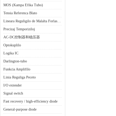
MOS (Kampa Efika Tubo)
Tensia Referenca Blato
Lineara Reguligilo de Malalta Forlasado (LDO)
Precizaj Temporiziloj
AC-DC控制器和稳压器
Optokuplilo
Logika IC
Darlington-tubo
Funkcia Amplifilo
Linia Reguliga Peceto
I/O extender
Signal switch
Fast recovery / high-efficiency diode
General-purpose diode