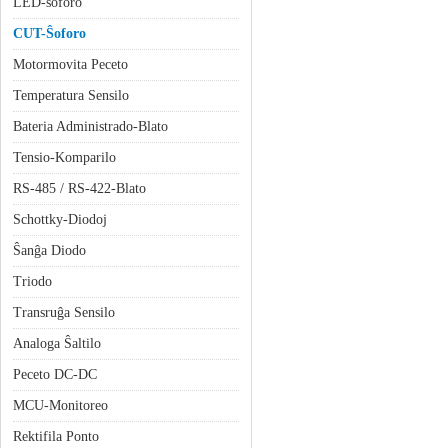
LED-ŝoforo
CUT-Ŝoforo
Motormovita Peceto
Temperatura Sensilo
Bateria Administrado-Blato
Tensio-Komparilo
RS-485 / RS-422-Blato
Schottky-Diodoj
Ŝanĝa Diodo
Triodo
Transruĝa Sensilo
Analoga Ŝaltilo
Peceto DC-DC
MCU-Monitoreo
Rektifila Ponto