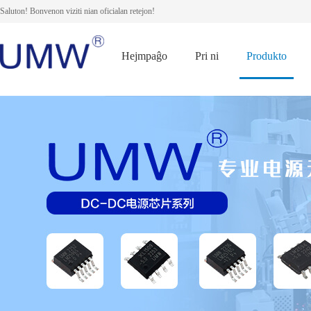
Saluton! Bonvenon viziti nian oficialan retejon!
Hejmpaĝo
Pri ni
Produkto