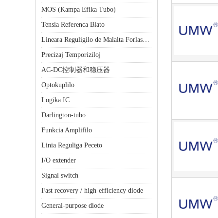
MOS (Kampa Efika Tubo)
Tensia Referenca Blato
Lineara Reguligilo de Malalta Forlasado (LDO)
Precizaj Temporiziloj
AC-DC控制器和稳压器
Optokuplilo
Logika IC
Darlington-tubo
Funkcia Amplifilo
Linia Reguliga Peceto
I/O extender
Signal switch
Fast recovery / high-efficiency diode
General-purpose diode