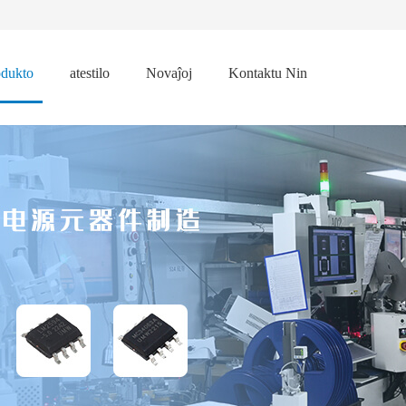
odukto
atestilo
Novaĵoj
Kontaktu Nin