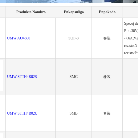
Produkta Nombro
Enkapsuligo
Enpakado
Specoj d
P：-30V;K
UMW AO4606
SOP-8
卷装
-7.6A;Vg
rezisto
rezisto
UMW STTH4R02S
SMC
卷装
UMW STTH4R02U
SMB
卷装