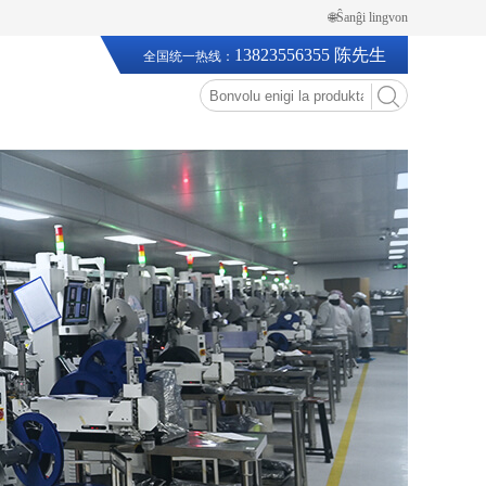
🌐Ŝanĝi lingvon
13823556355 陈先生
全国统一热线：