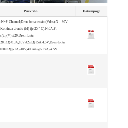
Priskribo
Datumpaĝo
e:N+P-Channel;Dren-fonta tensio (Vdss):N：30V
ontinua drenilo (Id) (je 25 ° C):N:6A;P:
s(th)(V):±20;Dren-fonta
:N:28mΩ@10A,10V;42mΩ@5A,4.5V;Dren-fonta
:P:160mΩ@-1A,-10V;400mΩ@-0.5A,-4.5V