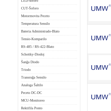
LED-ŝoforo
CUT-Ŝoforo
Motormovita Peceto
Temperatura Sensilo
Bateria Administrado-Blato
Tensio-Komparilo
RS-485 / RS-422-Blato
Schottky-Diodoj
Ŝanĝa Diodo
Triodo
Transruĝa Sensilo
Analoga Ŝaltilo
Peceto DC-DC
MCU-Monitoreo
Rektifila Ponto