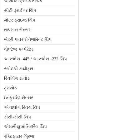
એલઇડી ડ્રાઈવર ચિપ
સીટી ડ્રાઈવર ચિપ
મોટર ડ્રાઇવ્ડ ચિપ
તાપમાન સેન્સર
બેટરી પાવર મેનેજમેન્ટ ચિપ
વોલ્ટેજ કમ્પેરેટર
આરએસ -445 / આરએસ -232 ચિપ
સ્કોટકી ડાયોડ્સ
સ્વિચિંગ ડાયોડ
ટ્રાયોડ
ઇન્ફ્રારેડ સેન્સર
એનાલોગ સ્વિચ ચિપ
ડીસી-ડીસી ચિપ
એમસીયુ મોનિટરિંગ ચિપ
રેક્ટિફાયર બ્રિજ