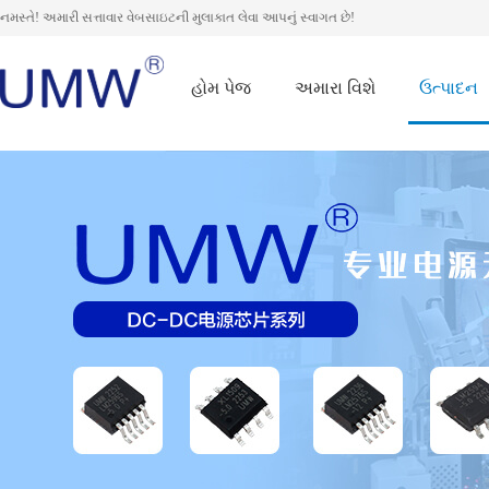
નમસ્તે! અમારી સત્તાવાર વેબસાઇટની મુલાકાત લેવા આપનું સ્વાગત છે!
હોમ પેજ
અમારા વિશે
ઉત્પાદન