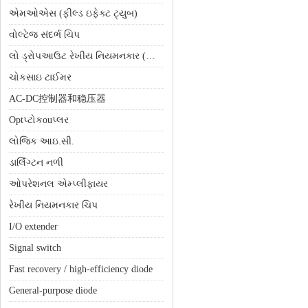
એમઓએસ (ફીલ્ડ ઇફેક્ટ ટ્યુબ)
વોલ્ટેજ સંદર્ભ ચિપ
લો ડ્રોપઆઉટ રેખીય નિયમનકાર (એલડીઓ)
ચોકસાઇ ટાઈમર
AC-DC控制器和稳压器
Optપ્ટોકouપ્લર
લોજિક આઇ.સી.
ડાર્લિંગ્ટન નળી
ઓપરેશનલ એમ્પ્લીફાયર
રેખીય નિયમનકાર ચિપ
I/O extender
Signal switch
Fast recovery / high-efficiency diode
General-purpose diode