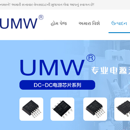
નમસ્તે! અમારી સત્તાવાર વેબસાઇટની મુલાકાત લેવા આપનું સ્વાગત છે!
હોમ પેજ
અમારા વિશે
ઉત્પાદન