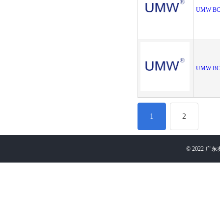
UMW BC
UMW BC
1
2
©
2022
广东