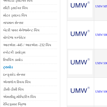
એલઇડી ડ્રાઈવર ચિપ
UMW MM
સીટી ડ્રાઈવર ચિપ
મોટર ડ્રાઇવ્ડ ચિપ
તાપમાન સેન્સર
બેટરી પાવર મેનેજમેન્ટ ચિપ
UMW S8
વોલ્ટેજ કમ્પેરેટર
આરએસ -445 / આરએસ -232 ચિપ
સ્કોટકી ડાયોડ્સ
સ્વિચિંગ ડાયોડ
UMW S9
ટ્રાયોડ
ઇન્ફ્રારેડ સેન્સર
એનાલોગ સ્વિચ ચિપ
ડીસી-ડીસી ચિપ
UMW S9
એમસીયુ મોનિટરિંગ ચિપ
રેક્ટિફાયર બ્રિજ