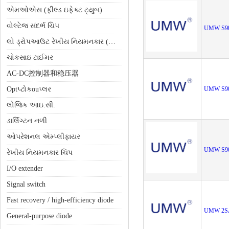
એમઓએસ (ફીલ્ડ ઇફેક્ટ ટ્યુબ)
વોલ્ટેજ સંદર્ભ ચિપ
UMW S9
લો ડ્રોપઆઉટ રેખીય નિયમનકાર (એલડીઓ)
ચોકસાઇ ટાઈમર
AC-DC控制器和稳压器
Optપ્ટોકouપ્લર
UMW S9
લોજિક આઇ.સી.
ડાર્લિંગ્ટન નળી
ઓપરેશનલ એમ્પ્લીફાયર
UMW S9
રેખીય નિયમનકાર ચિપ
I/O extender
Signal switch
Fast recovery / high-efficiency diode
UMW 2S
General-purpose diode