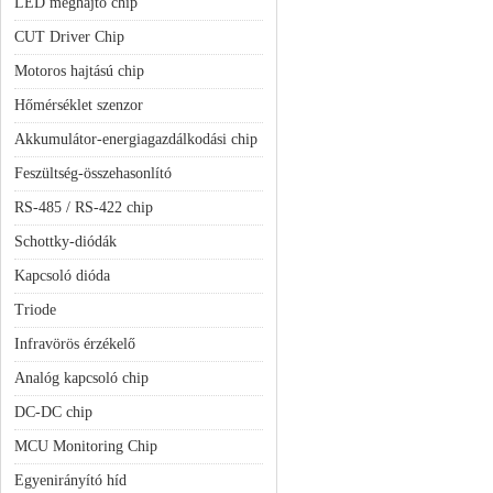
LED meghajtó chip
CUT Driver Chip
Motoros hajtású chip
Hőmérséklet szenzor
Akkumulátor-energiagazdálkodási chip
Feszültség-összehasonlító
RS-485 / RS-422 chip
Schottky-diódák
Kapcsoló dióda
Triode
Infravörös érzékelő
Analóg kapcsoló chip
DC-DC chip
MCU Monitoring Chip
Egyenirányító híd