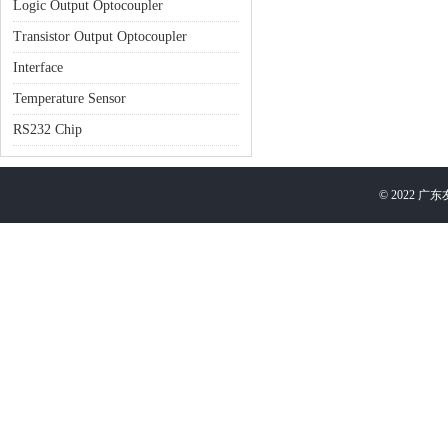
Logic Output Optocoupler
Transistor Output Optocoupler
Interface
Temperature Sensor
RS232 Chip
©
2022
广东