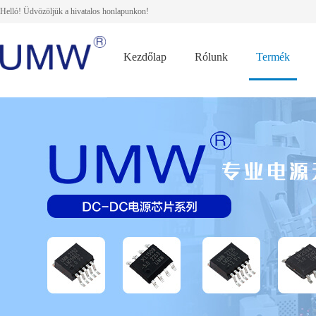
Helló! Üdvözöljük a hivatalos honlapunkon!
Kezdőlap
Rólunk
Termék