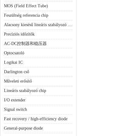
MOS (Field Effect Tube)
Feszültség referencia chip
Alacsony kiesésű lineáris szabályozó (LDO)
Precíziós időzítők
AC-DC控制器和稳压器
Optocsatoló
Logikai IC
Darlington cső
Műveleti erősítő
Lineáris szabályozó chip
I/O extender
Signal switch
Fast recovery / high-efficiency diode
General-purpose diode