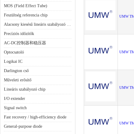
MOS (Field Effect Tube)
Feszültség referencia chip
UMW TM
Alacsony kiesésű lineáris szabályozó (LDO)
Precíziós időzítők
AC-DC控制器和稳压器
Optocsatoló
UMW TM
Logikai IC
Darlington cső
Műveleti erősítő
UMW TM
Lineáris szabályozó chip
I/O extender
Signal switch
Fast recovery / high-efficiency diode
UMW TM
General-purpose diode