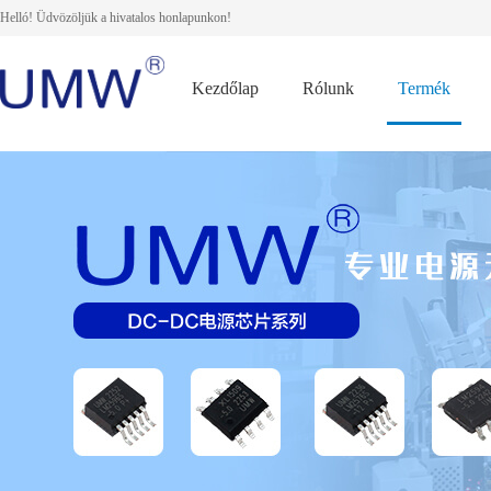
Helló! Üdvözöljük a hivatalos honlapunkon!
Kezdőlap
Rólunk
Termék