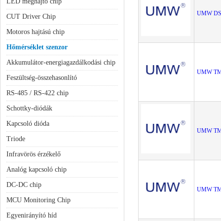
LED meghajtó chip
UMW DS
CUT Driver Chip
Motoros hajtású chip
Hőmérséklet szenzor
Akkumulátor-energiagazdálkodási chip
UMW TM
Feszültség-összehasonlító
RS-485 / RS-422 chip
Schottky-diódák
Kapcsoló dióda
UMW TM
Triode
Infravörös érzékelő
Analóg kapcsoló chip
DC-DC chip
UMW TM
MCU Monitoring Chip
Egyenirányító híd