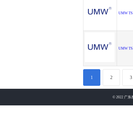
UMW TS
UMW TS
1
2
3
©
2022
广东