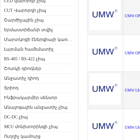
LED վարորդի չիպ
CUT Վարորդի չիպ
UMW OP
Շարժիչային չիպ
Երմաստիճանի տվիչ
Մարտկոցի էներգիայի կառավարման չիպ
Լարման համեմատիչ
UMW OP
RS-485 / RS-422 չիպ
Շոտկի դիոդներ
Անջատիչ դիոդ
Տրիոդ
UMW LM
Ինֆրակարմիր սենսոր
Անալոգային անջատիչ չիպ
DC-DC չիպ
MCU մոնիտորինգի չիպ
UMW LM
Ուղղիչ կամուրջ