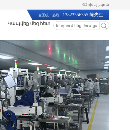
🌐Փոխել լեզուն
13823556355 陈先生
全国统一热线：
Կապվեք մեզ հետ