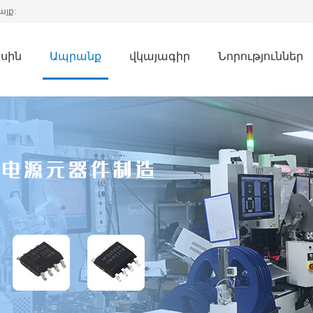
այք:
սին
Ապրանք
վկայագիր
Նորություններ