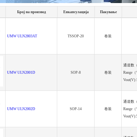
Број на производ
Енкапсулација
Пакување
UMW ULN2803AT
TSSOP-20
卷装
通道数（C
UMW ULN2001D
SOP-8
卷装
Range（
Vout(V
通道数（C
UMW ULN2002D
SOP-14
卷装
Range（
Vout(V