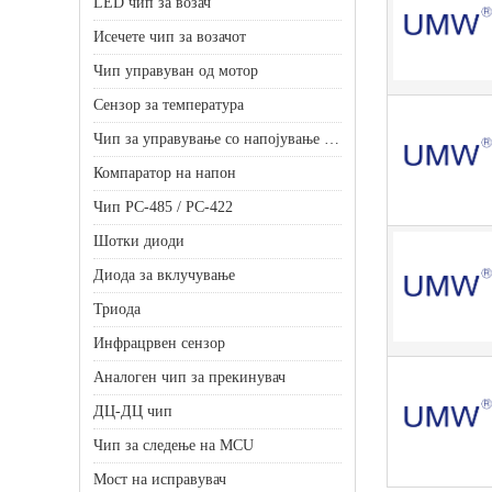
LED чип за возач
Исечете чип за возачот
Чип управуван од мотор
Сензор за температура
Чип за управување со напојување на батеријата
Компаратор на напон
Чип РС-485 / РС-422
Шотки диоди
Диода за вклучување
Триода
Инфрацрвен сензор
Аналоген чип за прекинувач
ДЦ-ДЦ чип
Чип за следење на MCU
Мост на исправувач