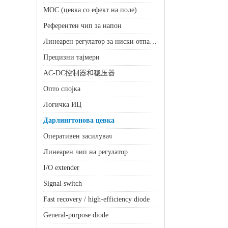
МОС (цевка со ефект на поле)
Референтен чип за напон
Линеарен регулатор за ниски отпадоци (ЛДО)
Прецизни тајмери
AC-DC控制器和稳压器
Опто спојка
Логичка ИЦ
Дарлингтонова цевка
Оперативен засилувач
Линеарен чип на регулатор
I/O extender
Signal switch
Fast recovery / high-efficiency diode
General-purpose diode