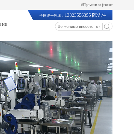
🌐Промени го јазикот
13823556355 陈先生
全国统一热线：
е не