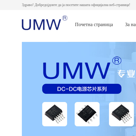
Здраво! Добредојдовте да ја посетите нашата официјална веб-страница!
Почетна страница
За на