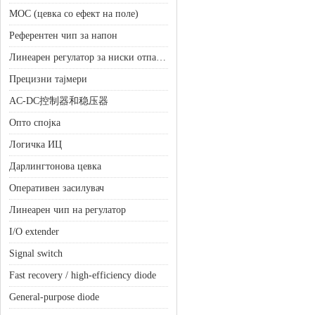
МОС (цевка со ефект на поле)
Референтен чип за напон
Линеарен регулатор за ниски отпадоци (ЛДО)
Прецизни тајмери
AC-DC控制器和稳压器
Опто спојка
Логичка ИЦ
Дарлингтонова цевка
Оперативен засилувач
Линеарен чип на регулатор
I/O extender
Signal switch
Fast recovery / high-efficiency diode
General-purpose diode