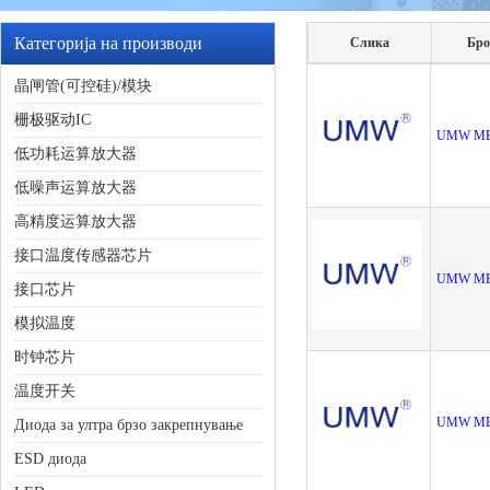
Категорија на производи
Слика
Бро
晶闸管(可控硅)/模块
栅极驱动IC
UMW MB
低功耗运算放大器
低噪声运算放大器
高精度运算放大器
接口温度传感器芯片
UMW MB
接口芯片
模拟温度
时钟芯片
温度开关
UMW MB1
Диода за ултра брзо закрепнување
ESD диода