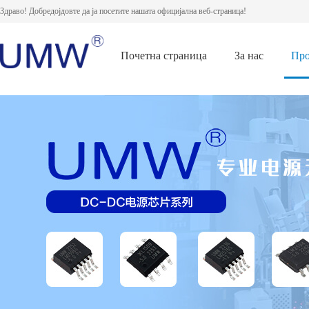
Здраво! Добредојдовте да ја посетите нашата официјална веб-страница!
Почетна страница
За нас
Про