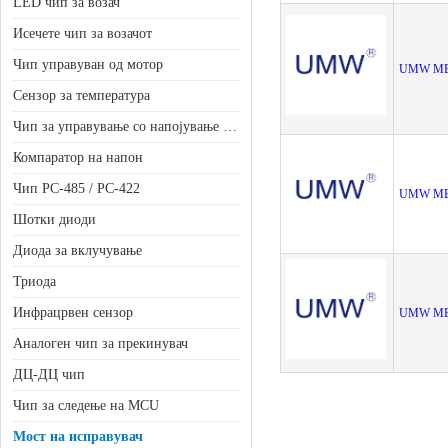
LED чип за возач
Исечете чип за возачот
Чип управуван од мотор
UMW MB6
Сензор за температура
Чип за управување со напојување на батеријата
Компаратор на напон
Чип РС-485 / РС-422
UMW MB1
Шотки диоди
Диода за вклучување
Триода
Инфрацрвен сензор
UMW MB6
Аналоген чип за прекинувач
ДЦ-ДЦ чип
Чип за следење на MCU
Мост на исправувач