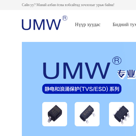
Сайн уу? Манай албан ёсны вэбсайтад зочлохыг урьж байна!
Нүүр хуудас
Бидний ту