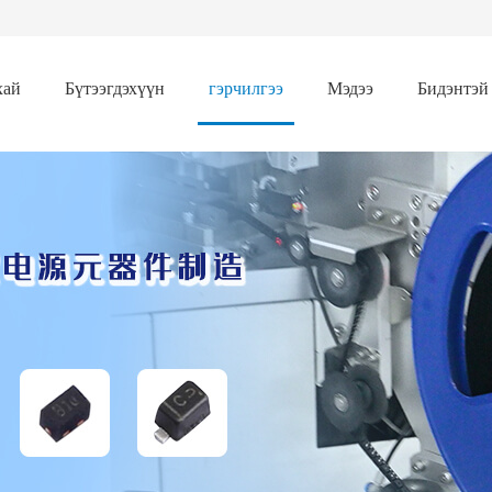
хай
Бүтээгдэхүүн
гэрчилгээ
Мэдээ
Бидэнтэй