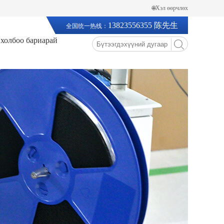
🌐Хэл өөрчлөх
13823556355 陈先生
全国统一热线：
 холбоо бариарай