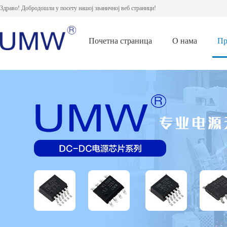
Здраво! Добродошли у посету нашој званичној веб страници!
Почетна страница
О нама
Пр