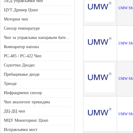
ЛЕД управљачки чип
UMW SM
ЦУТ Дривер Цхип
Моторни чип
Сензор температуре
Чип за управљање напајањем батерије
UMW SM
Компаратор напона
РС-485 / РС-422 Чип
Сцхоттки Диодес
Пребацивање диоде
UMW SM
Триоде
Инфрацрвени сензор
Чип аналогног прекидача
ДЦ-ДЦ чип
UMW SM
МЦУ Мониторинг Цхип
Исправљачки мост