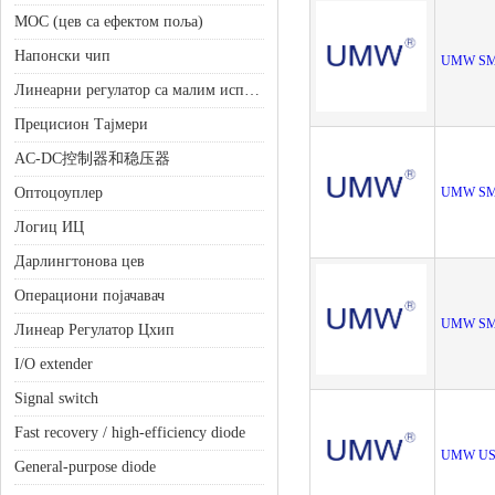
МОС (цев са ефектом поља)
Напонски чип
UMW SM
Линеарни регулатор са малим испадањем (ЛДО)
Прецисион Тајмери
AC-DC控制器和稳压器
Оптоцоуплер
UMW SM
Логиц ИЦ
Дарлингтонова цев
Операциони појачавач
UMW SM
Линеар Регулатор Цхип
I/O extender
Signal switch
Fast recovery / high-efficiency diode
UMW US
General-purpose diode