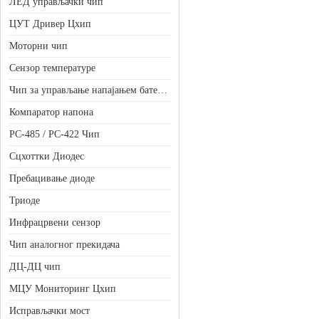
ЛЕД управљачки чип
ЦУТ Дривер Цхип
Моторни чип
Сензор температуре
Чип за управљање напајањем батерије
Компаратор напона
РС-485 / РС-422 Чип
Сцхоттки Диодес
Пребацивање диоде
Триоде
Инфрацрвени сензор
Чип аналогног прекидача
ДЦ-ДЦ чип
МЦУ Мониторинг Цхип
Исправљачки мост