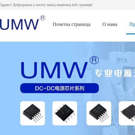
Здраво! Добродошли у посету нашој званичној веб страници!
Почетна страница
О нама
Пр