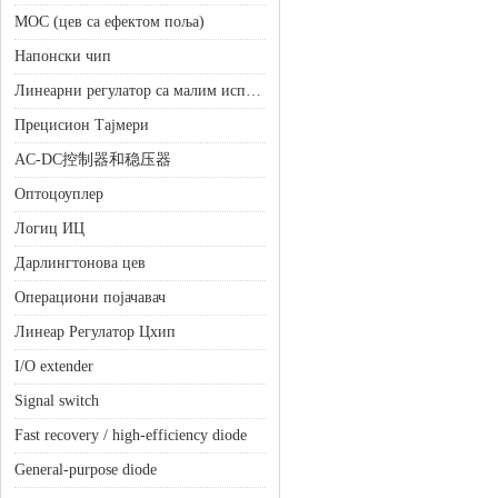
МОС (цев са ефектом поља)
Напонски чип
Линеарни регулатор са малим испадањем (ЛДО)
Прецисион Тајмери
AC-DC控制器和稳压器
Оптоцоуплер
Логиц ИЦ
Дарлингтонова цев
Операциони појачавач
Линеар Регулатор Цхип
I/O extender
Signal switch
Fast recovery / high-efficiency diode
General-purpose diode