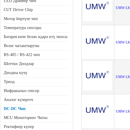
LED Драйвер Чип
UMW LM
CUT Driver Chip
Мотор йөртүче чип
Температура сенсоры
Батарея көче белән идарә итү чипсы
UMW LM
Вольт чагыштыручы
RS-485 / RS-422 чип
Шоттки Диодлар
Диодны күчү
UMW LM
Триод
Инфракызыл сенсор
Аналог күчергеч
DC-DC Чип
UMW LM
MCU Мониторинг Чипы
Ректифиер күпер