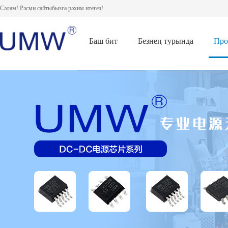
Сәлам! Рәсми сайтыбызга рәхим итегез!
Баш бит
Безнең турында
Про