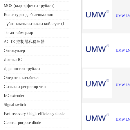
MOS (кыр эффекты трубасы)
Вольт турында белешмә чип
UMW LM2
Түбән тамчы сызыклы көйләүче (LDO)
Төгәл таймерлар
AC-DC控制器和稳压器
Оптокуплер
UMW LM
Логика IC
Дарлингтон трубасы
Оператив көчәйткеч
UMW LM2
Сызыклы регулятор чип
I/O extender
Signal switch
Fast recovery / high-efficiency diode
UMW LM
General-purpose diode