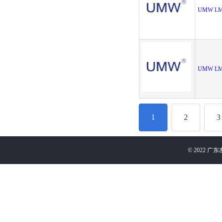
UMW LM
UMW LM
1
2
3
©
2022
广东