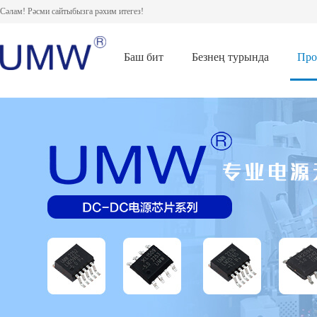
Сәлам! Рәсми сайтыбызга рәхим итегез!
Баш бит
Безнең турында
Про