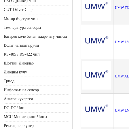
LED Драйвер Чип
UMW TL
CUT Driver Chip
Мотор йөртүче чип
Температура сенсоры
Батарея көче белән идарә итү чипсы
UMW LM
Вольт чагыштыручы
RS-485 / RS-422 чип
Шоттки Диодлар
Диодны күчү
UMW AD
Триод
Инфракызыл сенсор
Аналог күчергеч
DC-DC Чип
UMW L
MCU Мониторинг Чипы
Ректифиер күпер