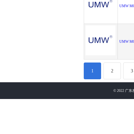
UMW MCP
UMW MC
1
2
3
©
2022
广东