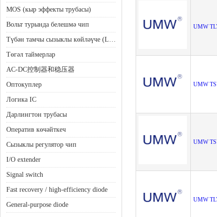
MOS (кыр эффекты трубасы)
Вольт турында белешмә чип
UMW TL
Түбән тамчы сызыклы көйләүче (LDO)
Төгәл таймерлар
AC-DC控制器和稳压器
Оптокуплер
UMW TS
Логика IC
Дарлингтон трубасы
Оператив көчәйткеч
UMW TS
Сызыклы регулятор чип
I/O extender
Signal switch
Fast recovery / high-efficiency diode
UMW TL
General-purpose diode