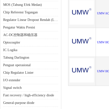
MOS (Tabung Efek Medan)
Chip Referensi Tegangan
UMW ACP
Regulator Linear Dropout Rendah (LDO)
Pengatur Waktu Presisi
AC-DC控制器和稳压器
Optocoupler
UMW HCP
IC Logika
Tabung Darlington
Penguat operasional
UMW HCP
Chip Regulator Linier
I/O extender
Signal switch
Fast recovery / high-efficiency diode
General-purpose diode