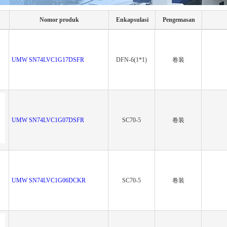
Nomor produk
Enkapsulasi
Pengemasan
UMW SN74LVC1G17DSFR
DFN-6(1*1)
卷装
UMW SN74LVC1G07DSFR
SC70-5
卷装
UMW SN74LVC1G06DCKR
SC70-5
卷装