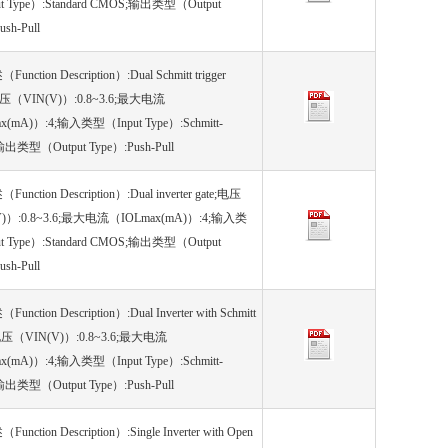
t Type）:Standard CMOS;输出类型（Output
ush-Pull
nction Description）:Dual Schmitt trigger
;电压（VIN(V)）:0.8~3.6;最大电流
x(mA)）:4;输入类型（Input Type）:Schmitt-
;输出类型（Output Type）:Push-Pull
nction Description）:Dual inverter gate;电压
)）:0.8~3.6;最大电流（IOLmax(mA)）:4;输入类
t Type）:Standard CMOS;输出类型（Output
ush-Pull
nction Description）:Dual Inverter with Schmitt
r;电压（VIN(V)）:0.8~3.6;最大电流
x(mA)）:4;输入类型（Input Type）:Schmitt-
;输出类型（Output Type）:Push-Pull
nction Description）:Single Inverter with Open