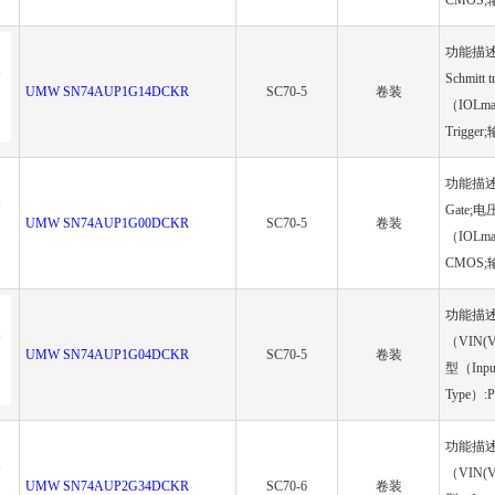
CMOS;输
功能描述（Fu
Schmit
UMW SN74AUP1G14DCKR
SC70-5
卷装
（IOLma
Trigger
功能描述（Fu
Gate;电
UMW SN74AUP1G00DCKR
SC70-5
卷装
（IOLma
CMOS;输
功能描述（Fu
（VIN(V
UMW SN74AUP1G04DCKR
SC70-5
卷装
型（Inpu
Type）:P
功能描述（Fu
（VIN(V
UMW SN74AUP2G34DCKR
SC70-6
卷装