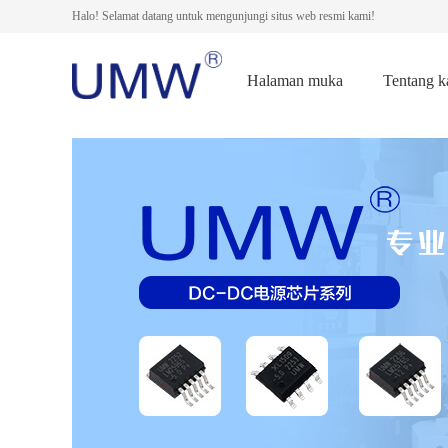
Halo! Selamat datang untuk mengunjungi situs web resmi kami!
Halaman muka
Tentang k