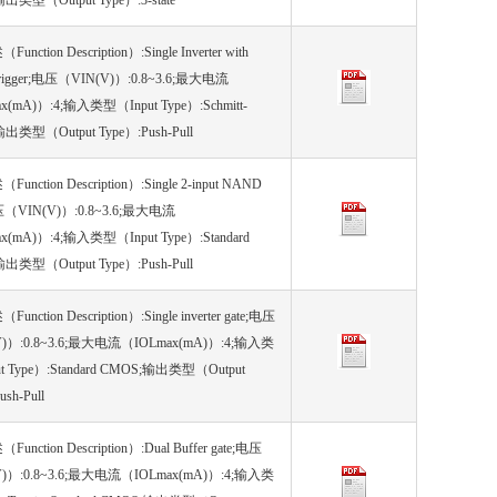
出类型（Output Type）:3-state
nction Description）:Single Inverter with
t trigger;电压（VIN(V)）:0.8~3.6;最大电流
x(mA)）:4;输入类型（Input Type）:Schmitt-
;输出类型（Output Type）:Push-Pull
nction Description）:Single 2-input NAND
压（VIN(V)）:0.8~3.6;最大电流
x(mA)）:4;输入类型（Input Type）:Standard
出类型（Output Type）:Push-Pull
nction Description）:Single inverter gate;电压
)）:0.8~3.6;最大电流（IOLmax(mA)）:4;输入类
t Type）:Standard CMOS;输出类型（Output
ush-Pull
nction Description）:Dual Buffer gate;电压
)）:0.8~3.6;最大电流（IOLmax(mA)）:4;输入类