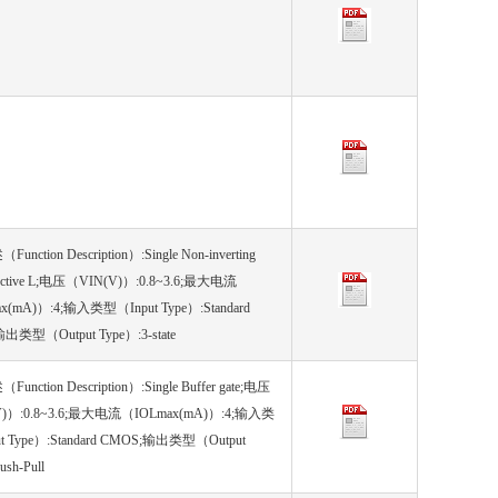
nction Description）:Single Non-inverting
, Active L;电压（VIN(V)）:0.8~3.6;最大电流
x(mA)）:4;输入类型（Input Type）:Standard
出类型（Output Type）:3-state
nction Description）:Single Buffer gate;电压
)）:0.8~3.6;最大电流（IOLmax(mA)）:4;输入类
t Type）:Standard CMOS;输出类型（Output
ush-Pull