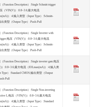
nction Description）:Single Schmitt trigger
;电压（VIN(V)）:0.8~3.6;最大电流
x(mA)）:4;输入类型（Input Type）:Schmitt-
;输出类型（Output Type）:Push-Pull
nction Description）:Single Inverter with
t trigger;电压（VIN(V)）:0.8~3.6;最大电流
x(mA)）:4;输入类型（Input Type）:Schmitt-
;输出类型（Output Type）:Push-Pull
nction Description）:Single inverter gate;电压
)）:0.8~3.6;最大电流（IOLmax(mA)）:4;输入类
t Type）:Standard CMOS;输出类型（Output
ush-Pull
nction Description）:Single Non-inverting
, Active L;电压（VIN(V)）:0.8~3.6;最大电流
x(mA)）:4;输入类型（Input Type）:Standard