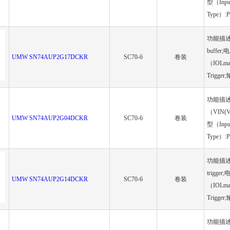
型（Inpu
Type）:P
功能描述（Fu
buffer
UMW SN74AUP2G17DCKR
SC70-6
卷装
（IOLma
Trigger
功能描述（Fu
（VIN(V
UMW SN74AUP2G04DCKR
SC70-6
卷装
型（Inpu
Type）:P
功能描述（Fu
trigge
UMW SN74AUP2G14DCKR
SC70-6
卷装
（IOLma
Trigger
功能描述（Fu