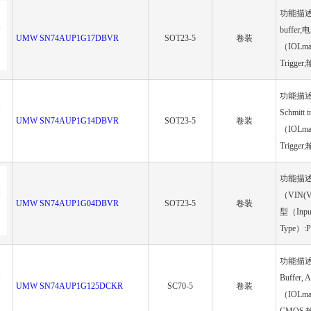
功能描述（Fu
buffer
UMW SN74AUP1G17DBVR
SOT23-5
卷装
（IOLma
Trigger
功能描述（Fu
Schmit
UMW SN74AUP1G14DBVR
SOT23-5
卷装
（IOLma
Trigger
功能描述（Fu
（VIN(V
UMW SN74AUP1G04DBVR
SOT23-5
卷装
型（Inpu
Type）:P
功能描述（Fu
Buffer
UMW SN74AUP1G125DCKR
SC70-5
卷装
（IOLma