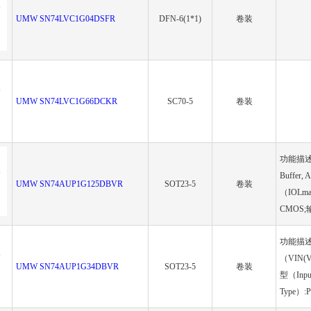
UMW SN74LVC1G04DSFR
DFN-6(1*1)
卷装
UMW SN74LVC1G66DCKR
SC70-5
卷装
功能描述（Fu
Buffer
UMW SN74AUP1G125DBVR
SOT23-5
卷装
（IOLma
CMOS;输
功能描述（Fu
（VIN(V
UMW SN74AUP1G34DBVR
SOT23-5
卷装
型（Inpu
Type）:P