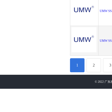
UMW SS
UMW SS
1
2
3
©
2022
广东