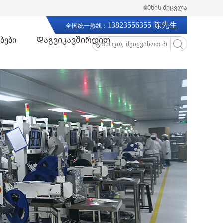
🌐Ენის შეცვლა
13823556355 陈先生
全国统一热线：
ბები
Დაგვიკავშირდით