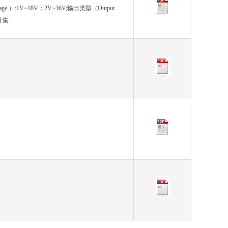
age ）:1V~18V；2V~36V;输出类型（Output
:开集