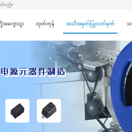
ိုပါသည်။
တို့အကွောငျး
ထုတ်ကုန်
အသိအမှတ်ပြုလက်မှတ်
သ