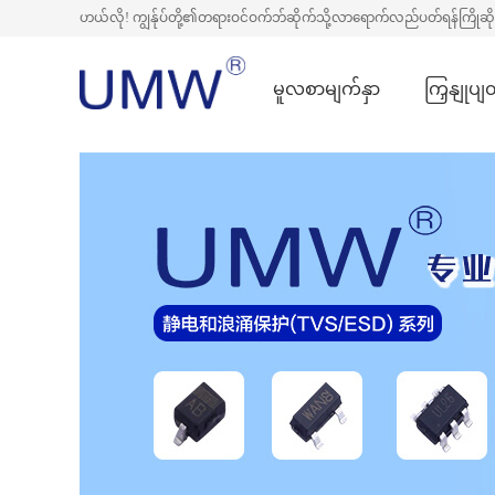
ဟယ်လို! ကျွန်ုပ်တို့၏တရားဝင်ဝက်ဘ်ဆိုက်သို့လာရောက်လည်ပတ်ရန်ကြိုဆ
မူလစာမျက်နှာ
ကြှနျုပျ