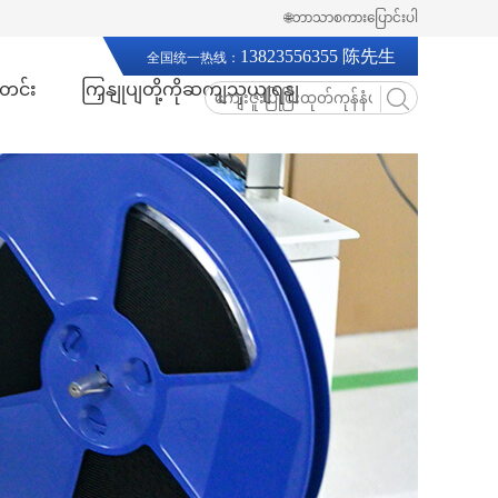
🌐ဘာသာစကားပြောင်းပါ
13823556355 陈先生
全国统一热线：
တင်း
ကြှနျုပျတို့ကိုဆကျသှယျရနျ