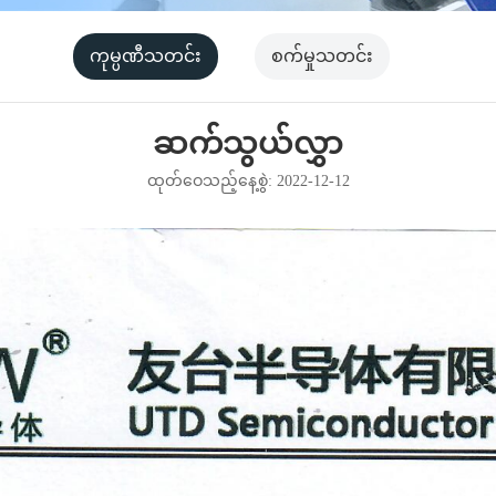
ကုမ္ပဏီသတင်း
စက်မှုသတင်း
ဆက်သွယ်လွှာ
ထုတ်ဝေသည့်နေ့စွဲ: 2022-12-12