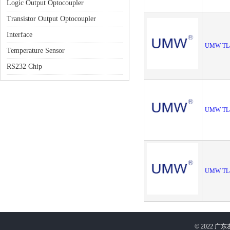
Logic Output Optocoupler
Transistor Output Optocoupler
Interface
UMW TL4
Temperature Sensor
RS232 Chip
UMW TL4
UMW TL
©
2022
广东