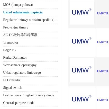
MOS (lampa polowa)
Układ odniesienia napięcia
UMW TL
Regulator liniowy o niskim spadku (LDO)
Precyzyjne timery
AC-DC控制器和稳压器
Transoptor
UMW TL
Logic IC
Rurka Darlington
Wzmacniacz operacyjny
UMW TL
Układ regulatora liniowego
I/O extender
Signal switch
Fast recovery / high-efficiency diode
UMW TL
General-purpose diode