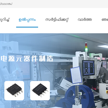
സ്വാഗതം!
റിച്ച്
ഉൽപ്പന്നം
സർട്ടിഫിക്കറ്റ്
വാർത്ത
ഞങ