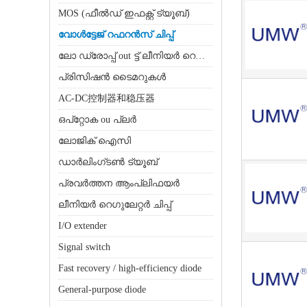
MOS (ഫീൽഡ് ഇഫക്റ്റ് ട്യൂബ്)
വോൾട്ടേജ് റഫറൻസ് ചിപ്പ്
ലോ ഡ്രോപ്പ് out ട്ട് ലീനിയർ റെഗുലേറ്റർ (എൽ‌ഡി‌ഒ)
പ്രിസിഷൻ ടൈമറുകൾ
AC-DC控制器和稳压器
ഒപ്റ്റോക ou പ്ലർ
ലോജിക് ഐസി
ഡാർലിംഗ്ടൺ ട്യൂബ്
പ്രവർത്തന ആംപ്ലിഫയർ
ലീനിയർ റെഗുലേറ്റർ ചിപ്പ്
I/O extender
Signal switch
Fast recovery / high-efficiency diode
General-purpose diode