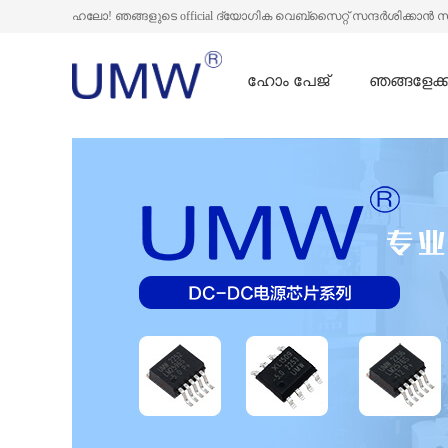
ഹലോ! ഞങ്ങളുടെ official ദ്യോഗിക വെബ്സൈറ്റ് സന്ദർശിക്കാൻ 
ഹോം പേജ്
ഞങ്ങളേക്കു