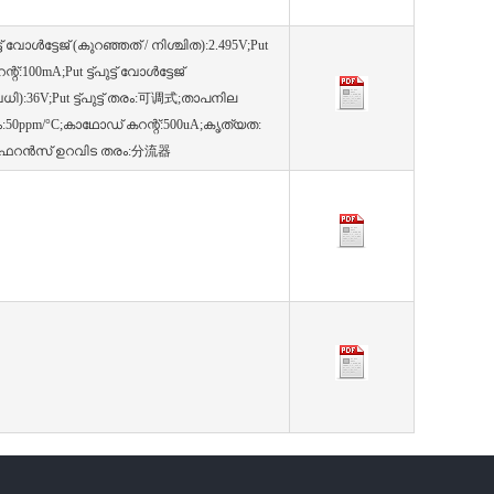
‌പുട്ട് വോൾട്ടേജ് (കുറഞ്ഞത് / നിശ്ചിത):2.495V;Put
് കറന്റ്:100mA;Put ട്ട്‌പുട്ട് വോൾട്ടേജ്
ി):36V;Put ട്ട്‌പുട്ട് തരം:可调式;താപനില
50ppm/°C;കാഥോഡ് കറന്റ്:500uA;കൃത്യത:
;റഫറൻസ് ഉറവിട തരം:分流器