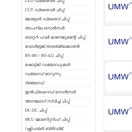
LED ഡ്രൈവർ ചിപ്പ്
CUT ഡ്രൈവർ ചിപ്പ്
മോട്ടോർ ഡ്രൈവ് ചിപ്പ്
താപനില സെൻസർ
ബാറ്ററി പവർ മാനേജുമെന്റ് ചിപ്പ്
വോൾട്ടേജ് താരതമ്യക്കാരൻ
RS-485 / RS-422 ചിപ്പ്
ഷോട്ട്കി ഡയോഡുകൾ
ഡയോഡ് മാറുന്നു
ട്രയോഡ്
ഇൻഫ്രാറെഡ് സെൻസർ
അനലോഗ് സ്വിച്ച് ചിപ്പ്
DC-DC ചിപ്പ്
MCU മോണിറ്ററിംഗ് ചിപ്പ്
റക്റ്റിഫയർ ബ്രിഡ്ജ്