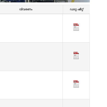
വിവരണം
ഡാറ്റ ഷീറ്റ്