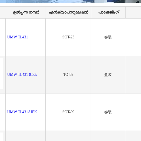
ഉൽപ്പന്ന നമ്പർ
എൻ‌ക്യാപ്‌സുലേഷൻ
പാക്കേജിംഗ്
UMW TL431
SOT-23
卷装
UMW TL431 0.5%
TO-92
盒装
UMW TL431AIPK
SOT-89
卷装