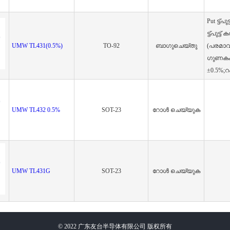
Put ട്ട്
ട്ട്‌പുട്ട
UMW TL431(0.5%)
TO-92
ബാഗുചെയ്‌തു
(പരമാവധ
ഗുണകം:
±0.5%
UMW TL432 0.5%
SOT-23
റോൾ ചെയ്യുക
UMW TL431G
SOT-23
റോൾ ചെയ്യുക
©
2022
广东友台半导体有限公司 版权所有