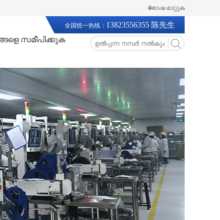
🌐ഭാഷ മാറ്റുക
13823556355 陈先生
全国统一热线：
്ങളെ സമീപിക്കുക