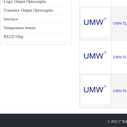
Logic Output Optocoupler
Transistor Output Optocoupler
Interface
UMW TL4
Temperature Sensor
RS232 Chip
UMW TL4
UMW TL
©
2022
广东