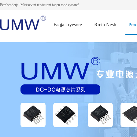
Përshëndetje! Mirësevini të vizitoni faqen tonë zyrtare!
Faqja kryesore
Rreth Nesh
Pro