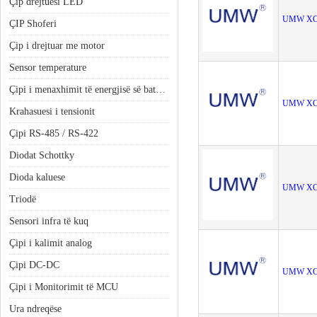
Çip drejtuesi LED
UMW XC
ÇIP Shoferi
Çip i drejtuar me motor
Sensor temperature
Çipi i menaxhimit të energjisë së baterisë
UMW XC
Krahasuesi i tensionit
Çipi RS-485 / RS-422
Diodat Schottky
Dioda kaluese
UMW XC
Triodë
Sensori infra të kuq
Çipi i kalimit analog
Çipi DC-DC
UMW XC
Çipi i Monitorimit të MCU
Ura ndreqëse