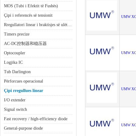
MOS (Tubi i Efektit të Fushës)
Çipi i referencës së tensionit
UMW XC
Rregullatori linear i braktisjes së ulët (LDO)
Timers precize
AC-DC控制器和稳压器
Optocoupler
UMW XC
Logjika IC
Tub Darlington
Përforcues operacional
UMW XC
Çipi rregullues linear
I/O extender
Signal switch
Fast recovery / high-efficiency diode
UMW XC
General-purpose diode