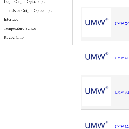
Logic Output Optocoupler
Transistor Output Optocoupler
Interface
UMW XC
Temperature Sensor
RS232 Chip
UMW XC
UMW 78
UMW L7