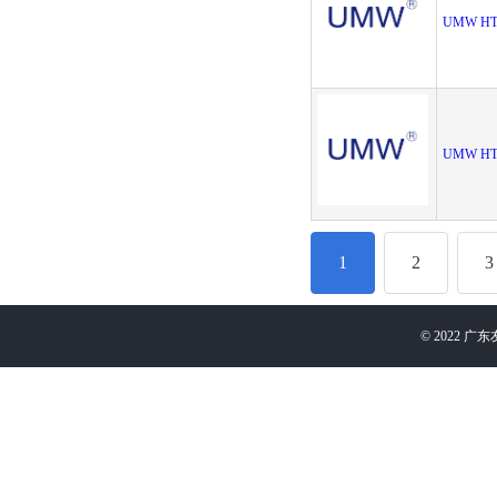
UMW HT7
UMW HT7
1
2
3
©
2022
广东