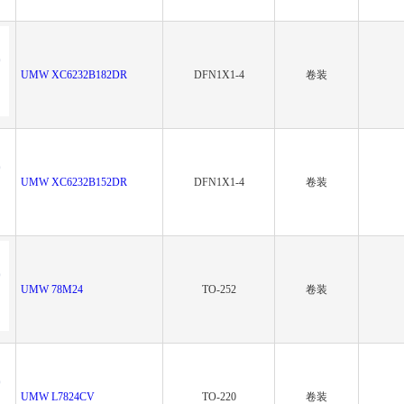
UMW XC6232B182DR
DFN1X1-4
卷装
UMW XC6232B152DR
DFN1X1-4
卷装
UMW 78M24
TO-252
卷装
UMW L7824CV
TO-220
卷装