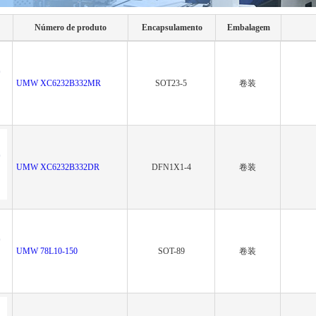
Número de produto
Encapsulamento
Embalagem
UMW XC6232B332MR
SOT23-5
卷装
UMW XC6232B332DR
DFN1X1-4
卷装
UMW 78L10-150
SOT-89
卷装