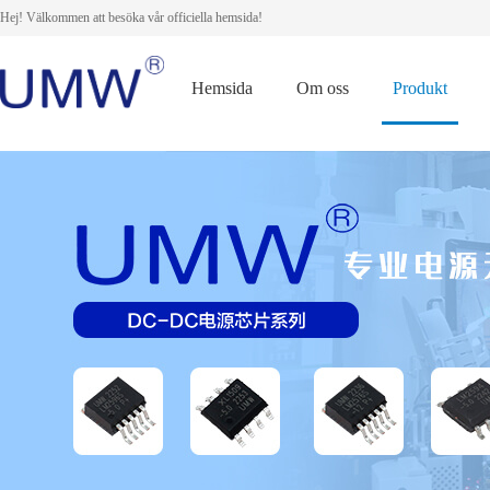
Hej! Välkommen att besöka vår officiella hemsida!
Hemsida
Om oss
Produkt