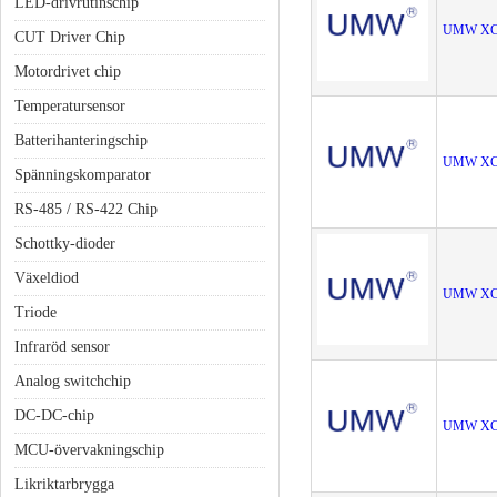
LED-drivrutinschip
UMW XC
CUT Driver Chip
Motordrivet chip
Temperatursensor
Batterihanteringschip
UMW XC
Spänningskomparator
RS-485 / RS-422 Chip
Schottky-dioder
Växeldiod
UMW XC
Triode
Infraröd sensor
Analog switchchip
DC-DC-chip
UMW XC
MCU-övervakningschip
Likriktarbrygga