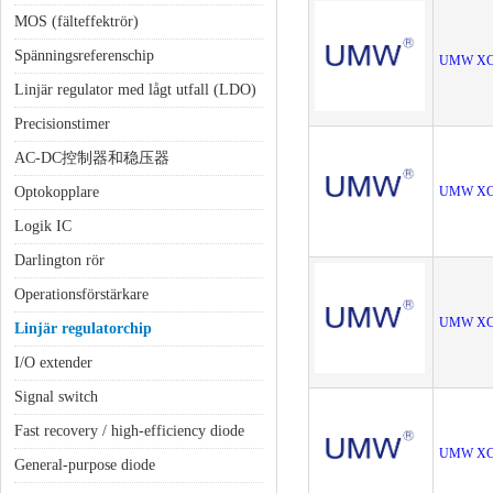
MOS (fälteffektrör)
Spänningsreferenschip
UMW XC
Linjär regulator med lågt utfall (LDO)
Precisionstimer
AC-DC控制器和稳压器
Optokopplare
UMW XC
Logik IC
Darlington rör
Operationsförstärkare
UMW XC
Linjär regulatorchip
I/O extender
Signal switch
Fast recovery / high-efficiency diode
UMW XC
General-purpose diode