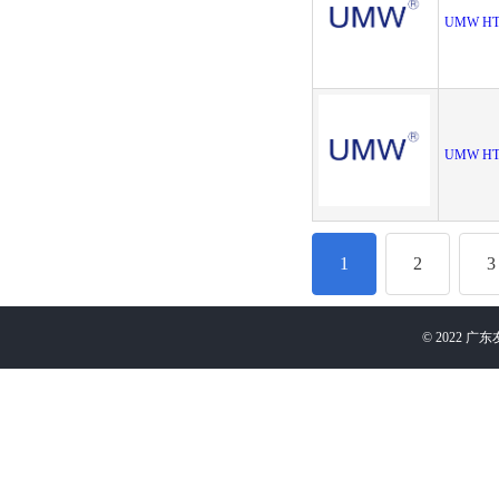
UMW HT7
UMW HT7
1
2
3
©
2022
广东