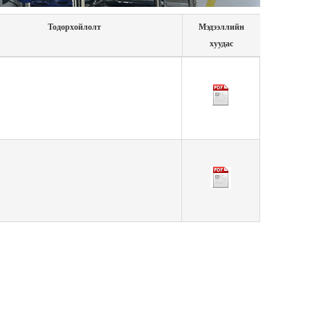
Тодорхойлолт
Мэдээллийн
хуудас