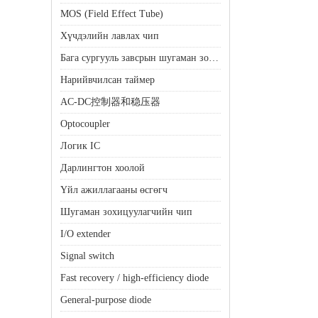
MOS (Field Effect Tube)
Хүчдэлийн лавлах чип
Бага сургууль завсрын шугаман зохицуулагч (LDO)
Нарийвчилсан таймер
AC-DC控制器和稳压器
Optocoupler
Логик IC
Дарлингтон хоолой
Үйл ажиллагааны өсгөгч
Шугаман зохицуулагчийн чип
I/O extender
Signal switch
Fast recovery / high-efficiency diode
General-purpose diode