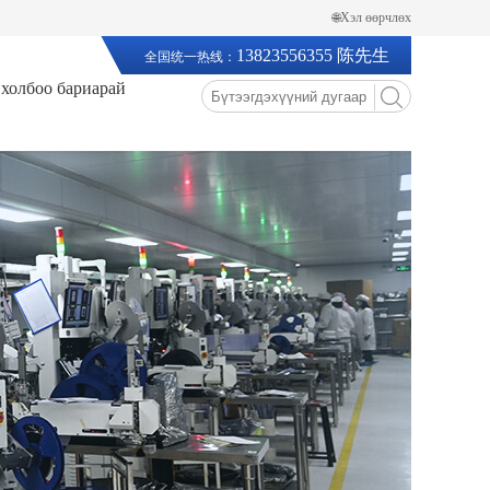
🌐Хэл өөрчлөх
13823556355 陈先生
全国统一热线：
 холбоо бариарай