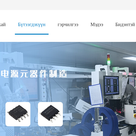
хай
Бүтээгдэхүүн
гэрчилгээ
Мэдээ
Бидэнтэй