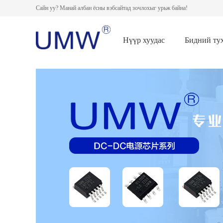
Сайн уу? Манай албан ёсны вэбсайтад зочлохыг урьж байна!
Нүүр хуудас
Бидний ту