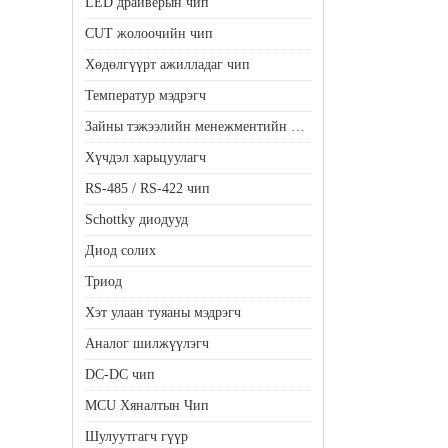
LED драйверын чип
CUT жолоочийн чип
Хөдөлгүүрт ажилладаг чип
Температур мэдрэгч
Зайны тэжээлийн менежментийн чип
Хүчдэл харьцуулагч
RS-485 / RS-422 чип
Schottky диодууд
Диод солих
Триод
Хэт улаан туяаны мэдрэгч
Аналог шилжүүлэгч
DC-DC чип
MCU Хяналтын Чип
Шулуутгагч гүүр