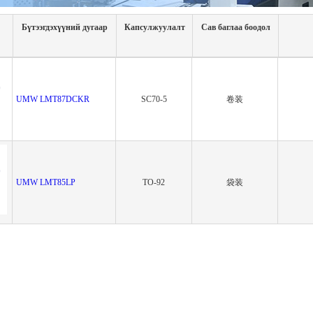
Бүтээгдэхүүний дугаар
Капсулжуулалт
Сав баглаа боодол
UMW LMT87DCKR
SC70-5
卷装
UMW LMT85LP
TO-92
袋装