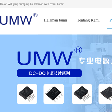
Halo! Wilujeng sumping ka halaman wéb resmi kami!
Halaman bumi
Tentang Kami
P