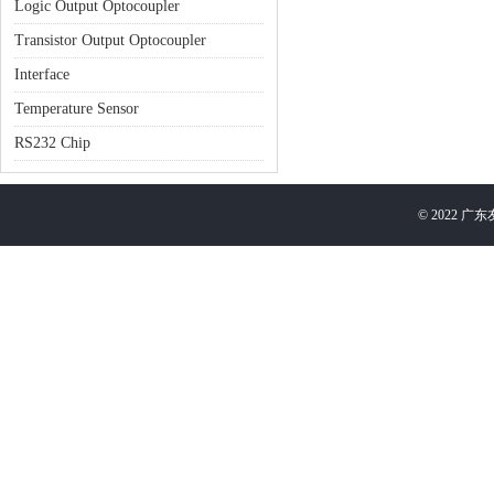
Logic Output Optocoupler
Transistor Output Optocoupler
Interface
Temperature Sensor
RS232 Chip
©
2022
广东