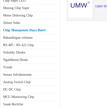
Chip Supir LED
UMW TP
Motong Chip Supir
Motor Didorong Chip
Sénsor Suhu
Chip Manajemén Daya Batré
Babandingan voltaseu
RS-485 / RS-422 Chip
Schottky Diodes
Ngalihkeun Dioda
Triode
Sensor Infrabeureum
Analog Switch Chip
DC-DC Chip
MCU Monitoring Chip
Sasak Rectifier