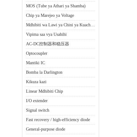
MOS (Tube ya Athari ya Shamba)
Chip ya Marejeo ya Voltage
Mdhibiti wa Lawi ya Chini ya Kuacha (LDO)
Vipima saa vya Usahihi
AC-DC控制器和稳压器
Optocoupler
Mantiki IC
Bomba la Darlington
Kikuza kazi
Linear Mdhibiti Chip
I/O extender
Signal switch
Fast recovery / high-efficiency diode
General-purpose diode