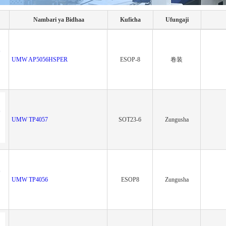
Nambari ya Bidhaa
Kuficha
Ufungaji
UMW AP5056HSPER
ESOP-8
卷装
UMW TP4057
SOT23-6
Zungusha
UMW TP4056
ESOP8
Zungusha