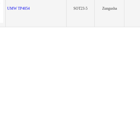
UMW TP4054
SOT23-5
Zungusha