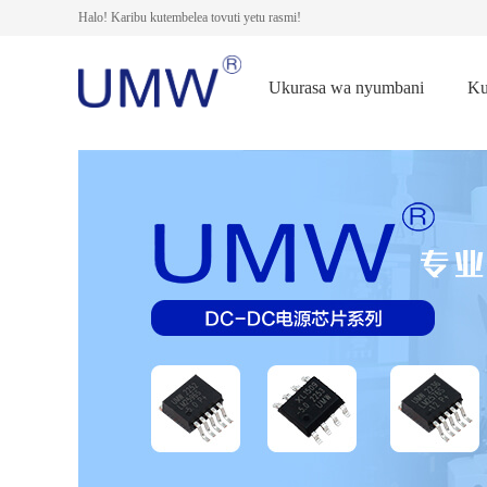
Halo! Karibu kutembelea tovuti yetu rasmi!
Ukurasa wa nyumbani
Ku