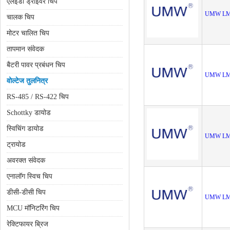
एलईडी ड्राइवर चिप
UMW LM
चालक चिप
मोटर चालित चिप
तापमान संवेदक
बैटरी पावर प्रबंधन चिप
UMW LM
वोल्टेज तुलनित्र
RS-485 / RS-422 चिप
Schottky डायोड
स्विचिंग डायोड
UMW LM
ट्रायोड
अवरक्त संवेदक
एनालॉग स्विच चिप
डीसी-डीसी चिप
UMW LM
MCU मॉनिटरिंग चिप
रेक्टिफायर ब्रिज