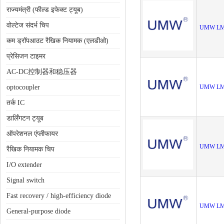
राज्यमंत्री (फील्ड इफेक्ट ट्यूब)
वोल्टेज संदर्भ चिप
UMW LM
कम ड्रॉपआउट रैखिक नियामक (एलडीओ)
प्रेसिजन टाइमर
AC-DC控制器和稳压器
optocoupler
UMW LM
तर्क IC
डार्लिंगटन ट्यूब
ऑपरेशनल एंप्लीफायर
UMW LM
रैखिक नियामक चिप
I/O extender
Signal switch
Fast recovery / high-efficiency diode
UMW LM
General-purpose diode