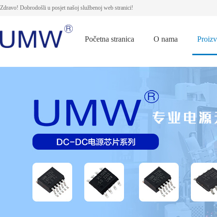
Zdravo! Dobrodošli u posjet našoj službenoj web stranici!
Početna stranica
O nama
Proiz