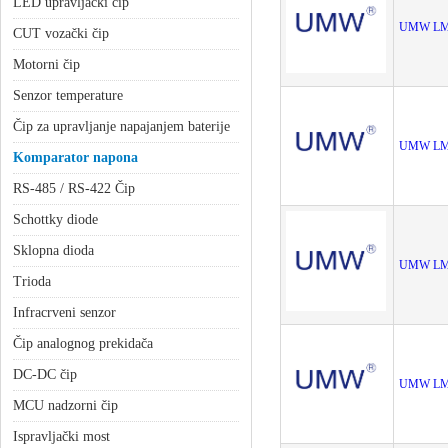
LED upravljački čip
UMW LM
CUT vozački čip
Motorni čip
Senzor temperature
Čip za upravljanje napajanjem baterije
UMW LM
Komparator napona
RS-485 / RS-422 Čip
Schottky diode
Sklopna dioda
UMW LM
Trioda
Infracrveni senzor
Čip analognog prekidača
DC-DC čip
UMW LM
MCU nadzorni čip
Ispravljački most