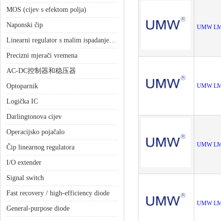
MOS (cijev s efektom polja)
Naponski čip
UMW LM
Linearni regulator s malim ispadanjem (LDO)
Precizni mjerači vremena
AC-DC控制器和稳压器
Optoparnik
UMW LM
Logička IC
Darlingtonova cijev
Operacijsko pojačalo
UMW LM
Čip linearnog regulatora
I/O extender
Signal switch
Fast recovery / high-efficiency diode
UMW LM
General-purpose diode