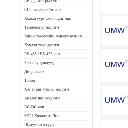
LED драйверын чип
CUT жолоочийн чип
Хөдөлгүүрт ажилладаг чип
Температур мэдрэгч
Зайны тэжээлийн менежментийн чип
Хүчдэл харьцуулагч
RS-485 / RS-422 чип
Schottky диодууд
Диод солих
Триод
Хэт улаан туяаны мэдрэгч
Аналог шилжүүлэгч
DC-DC чип
MCU Хяналтын Чип
Шулуутгагч гүүр