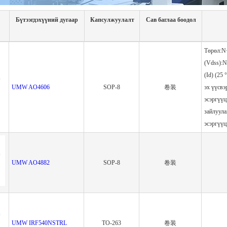
Бүтээгдэхүүний дугаар
Капсулжуулалт
Сав баглаа боодол
Төрөл:N+
(Vdss):
(Id) (25
UMW AO4606
SOP-8
卷装
эх үүсвэ
эсэргүү
зайлуула
эсэргүү
UMW AO4882
SOP-8
卷装
UMW IRF540NSTRL
TO-263
卷装