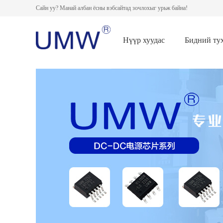
Сайн уу? Манай албан ёсны вэбсайтад зочлохыг урьж байна!
Нүүр хуудас
Бидний ту