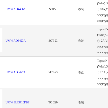
(Vdss):3
UMW AO4406A
SOP-8
卷装
т):18A;V
эсэргүү
эсэргүү
Төрөл:P-
(Vdss):-
UMW AO3423A
SOT-23
卷装
т):-2A;V
эсэргүүц
эсэргүү
Төрөл:N-
(Vdss):6
UMW AO3422A
SOT-23
卷盘
т):2.1A;
эсэргүү
эсэргүү
UMW IRF3710PBF
TO-220
卷装