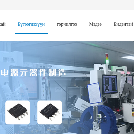
хай
Бүтээгдэхүүн
гэрчилгээ
Мэдээ
Бидэнтэй