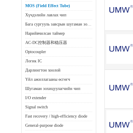
MOS (Field Effect Tube)
Хүчдэлийн лавлах чип
Бага сургууль завсрын шугаман зохицуулагч (LDO)
Нарийвчилсан таймер
AC-DC控制器和稳压器
Optocoupler
Логик IC
Дарлингтон хоолой
Үйл ажиллагааны өсгөгч
Шугаман зохицуулагчийн чип
I/O extender
Signal switch
Fast recovery / high-efficiency diode
General-purpose diode