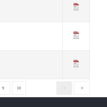
9
10
<
>