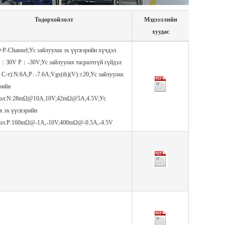
Тодорхойлолт
Мэдээллийн
хуудас
P-Channel;Ус зайлуулах эх үүсвэрийн хүчдэл
N：30V P：-30V;Ус зайлуулах тасралтгүй гүйдэл
 ° C-т):N:6A;P: -7.6A;Vgs(th)(V):±20;Ус зайлуулах
рийн
цэл:N:28mΩ@10A,10V;42mΩ@5A,4.5V;Ус
х эх үүсвэрийн
цэл:P:160mΩ@-1A,-10V;400mΩ@-0.5A,-4.5V