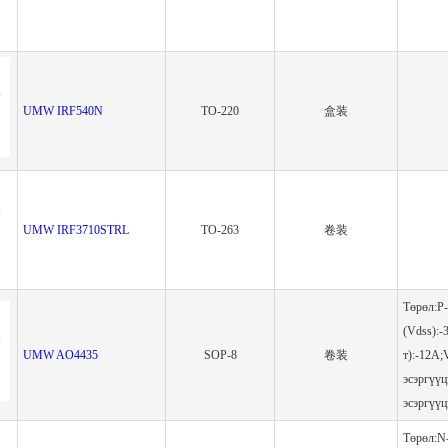
UMW IRF540N
TO-220
盒装
UMW IRF3710STRL
TO-263
卷装
Төрөл:P-
(Vdss):-
UMW AO4435
SOP-8
卷装
т):-12A;
эсэргүү
эсэргүү
Төрөл:N-