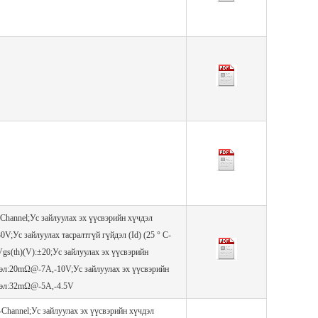
Channel;Ус зайлуулах эх үүсвэрийн хүчдэл
30V;Ус зайлуулах тасралтгүй гүйдэл (Id) (25 ° C-
Vgs(th)(V):±20;Ус зайлуулах эх үүсвэрийн
цэл:20mΩ@-7A,-10V;Ус зайлуулах эх үүсвэрийн
цэл:32mΩ@-5A,-4.5V
Channel;Ус зайлуулах эх үүсвэрийн хүчдэл