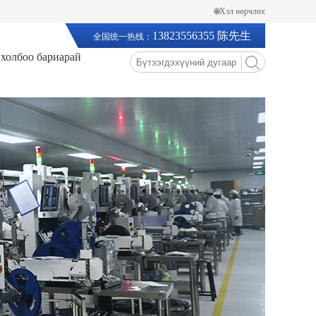
🌐Хэл өөрчлөх
13823556355 陈先生
全国统一热线：
 холбоо бариарай