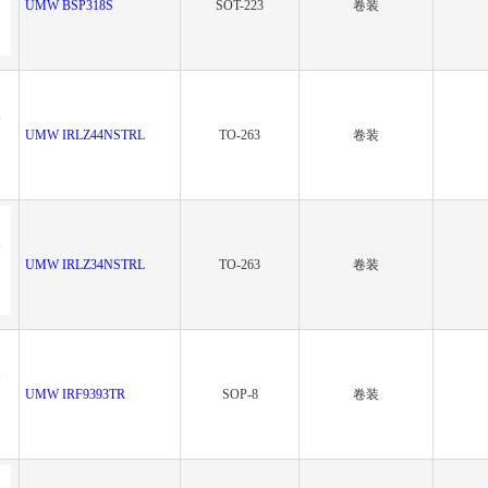
UMW BSP318S
SOT-223
卷装
UMW IRLZ44NSTRL
TO-263
卷装
UMW IRLZ34NSTRL
TO-263
卷装
UMW IRF9393TR
SOP-8
卷装