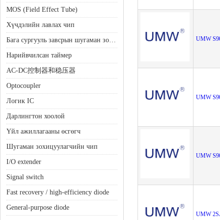
MOS (Field Effect Tube)
Хүчдэлийн лавлах чип
UMW S9
Бага сургууль завсрын шугаман зохицуулагч (LDO)
Нарийвчилсан таймер
AC-DC控制器和稳压器
Optocoupler
UMW S9
Логик IC
Дарлингтон хоолой
Үйл ажиллагааны өсгөгч
Шугаман зохицуулагчийн чип
UMW S9
I/O extender
Signal switch
Fast recovery / high-efficiency diode
General-purpose diode
UMW 2S