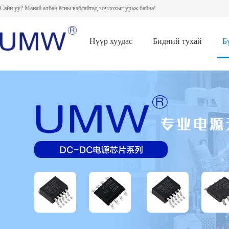
Сайн уу? Манай албан ёсны вэбсайтад зочлохыг урьж байна!
Нүүр хуудас
Бидний тухай
Б