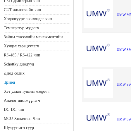
LED драйверын чип
CUT жолоочийн чип
UMW MM
Хөдөлгүүрт ажилладаг чип
Температур мэдрэгч
Зайны тэжээлийн менежментийн чип
Хүчдэл харьцуулагч
UMW S8
RS-485 / RS-422 чип
Schottky диодууд
Диод солих
Триод
UMW S9
Хэт улаан туяаны мэдрэгч
Аналог шилжүүлэгч
DC-DC чип
MCU Хяналтын Чип
UMW S9
Шулуутгагч гүүр