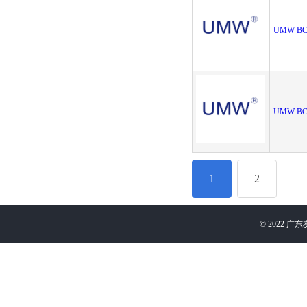
UMW BC
UMW BC
1
2
©
2022
广东