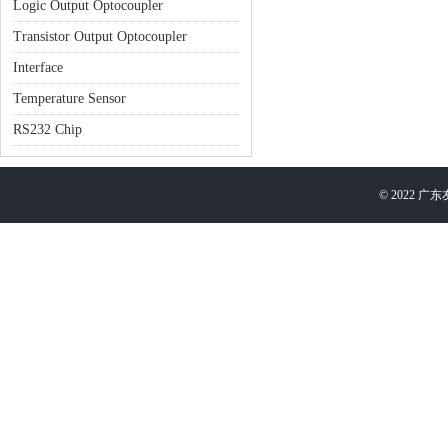
Logic Output Optocoupler
Transistor Output Optocoupler
Interface
Temperature Sensor
RS232 Chip
©
2022
广东