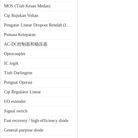
MOS (Tiub Kesan Medan)
Cip Rujukan Voltan
Pengatur Linear Dropout Rendah (LDO)
Pemasa Ketepatan
AC-DC控制器和稳压器
Optocoupler
IC logik
Tiub Darlington
Penguat Operasi
Cip Regulator Linear
I/O extender
Signal switch
Fast recovery / high-efficiency diode
General-purpose diode