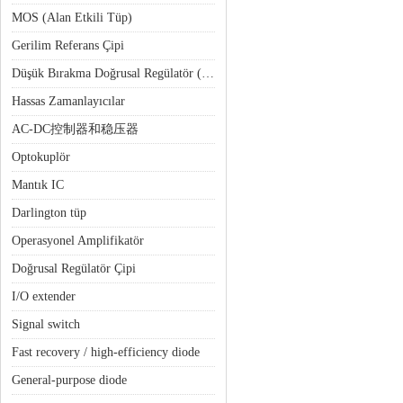
MOS (Alan Etkili Tüp)
Gerilim Referans Çipi
Düşük Bırakma Doğrusal Regülatör (LDO)
Hassas Zamanlayıcılar
AC-DC控制器和稳压器
Optokuplör
Mantık IC
Darlington tüp
Operasyonel Amplifikatör
Doğrusal Regülatör Çipi
I/O extender
Signal switch
Fast recovery / high-efficiency diode
General-purpose diode