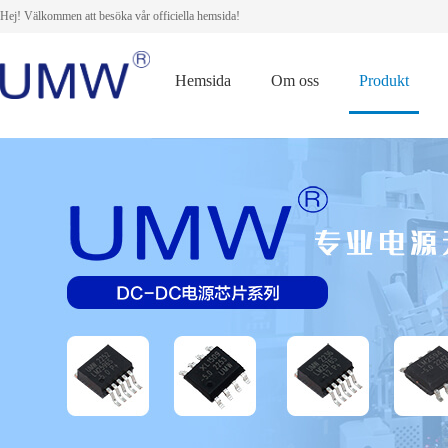
Hej! Välkommen att besöka vår officiella hemsida!
Hemsida
Om oss
Produkt