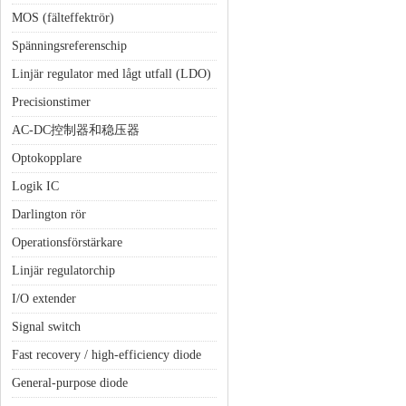
MOS (fälteffektrör)
Spänningsreferenschip
Linjär regulator med lågt utfall (LDO)
Precisionstimer
AC-DC控制器和稳压器
Optokopplare
Logik IC
Darlington rör
Operationsförstärkare
Linjär regulatorchip
I/O extender
Signal switch
Fast recovery / high-efficiency diode
General-purpose diode