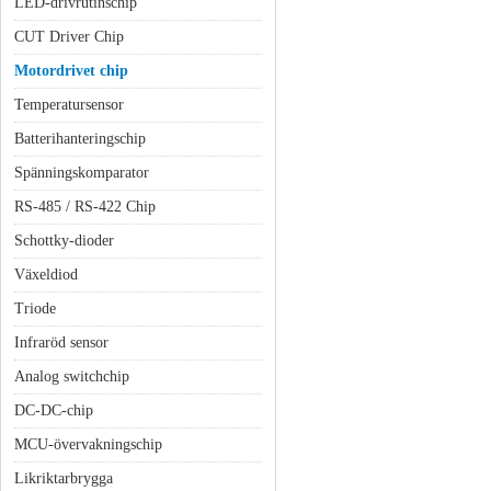
LED-drivrutinschip
CUT Driver Chip
Motordrivet chip
Temperatursensor
Batterihanteringschip
Spänningskomparator
RS-485 / RS-422 Chip
Schottky-dioder
Växeldiod
Triode
Infraröd sensor
Analog switchchip
DC-DC-chip
MCU-övervakningschip
Likriktarbrygga