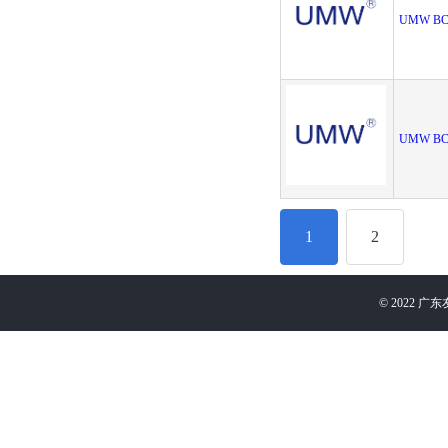
UMW BC
UMW BC
1
2
©
2022
广东