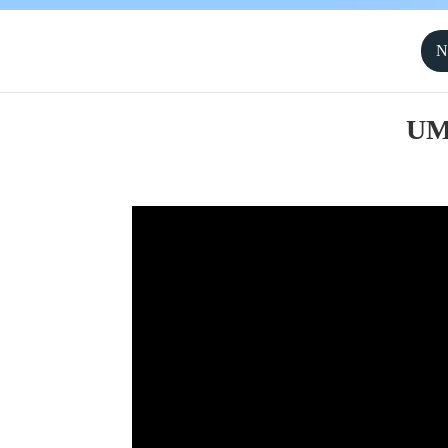
N
UMW