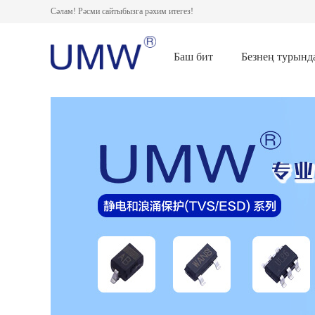
Сәлам! Рәсми сайтыбызга рәхим итегез!
Баш бит
Безнең турынд