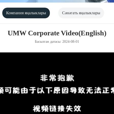
Компания яңалыклары
Сәнәгать яңалыклары
UMW Corporate Video(English)
Басылган датасы: 2024-08-01