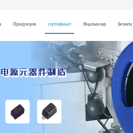
а
Продукция
сертификат
Яңалыклар
Безнең