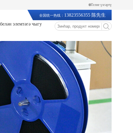
🌐Телне үзгәртү
13823556355 陈先生
全国统一热线：
 белән элемтәгә чыгу