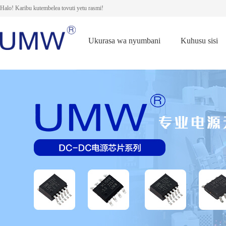
Halo! Karibu kutembelea tovuti yetu rasmi!
Ukurasa wa nyumbani
Kuhusu sisi