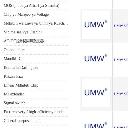
MOS (Tube ya Athari ya Shamba)
Chip ya Marejeo ya Voltage
Mdhibiti wa Lawi ya Chini ya Kuacha (LDO)
UMW ST
Vipima saa vya Usahihi
AC-DC控制器和稳压器
Optocoupler
Mantiki IC
UMW ST
Bomba la Darlington
Kikuza kazi
Linear Mdhibiti Chip
I/O extender
UMW ST
Signal switch
Fast recovery / high-efficiency diode
General-purpose diode