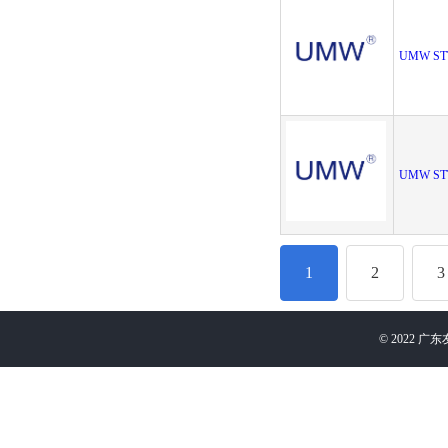
UMW ST
UMW ST
1
2
3
©
2022
广东