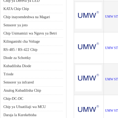
Chip ya Dereva ya LED
KATA Chip Chip
UMW ST
Chip inayoendeshwa na Magari
Sensorer ya joto
Chip Usimamizi wa Nguvu ya Betri
Kilinganishi cha Voltage
UMW ST
RS-485 / RS-422 Chip
Diode za Schottky
Kubadilisha Diode
Triode
UMW ST
Sensorer ya infrared
Analog Kubadilisha Chip
Chip-DC-DC
Chip ya Ufuatiliaji wa MCU
UMW ST
Daraja la Kurekebisha