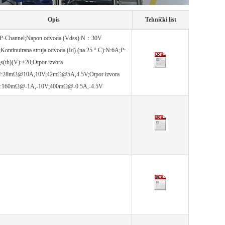
Opis
Tehnički list
+P-Channel;Napon odvoda (Vdss):N：30V
ontinuirana struja odvoda (Id) (na 25 ° C):N:6A;P:
s(th)(V):±20;Otpor izvora
N:28mΩ@10A,10V;42mΩ@5A,4.5V;Otpor izvora
P:160mΩ@-1A,-10V;400mΩ@-0.5A,-4.5V