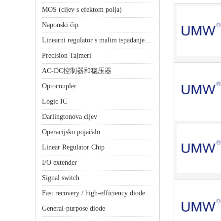
MOS (cijev s efektom polja)
Naponski čip
Linearni regulator s malim ispadanjem (LDO)
Precision Tajmeri
AC-DC控制器和稳压器
Optocoupler
Logic IC
Darlingtonova cijev
Operacijsko pojačalo
Linear Regulator Chip
I/O extender
Signal switch
Fast recovery / high-efficiency diode
General-purpose diode