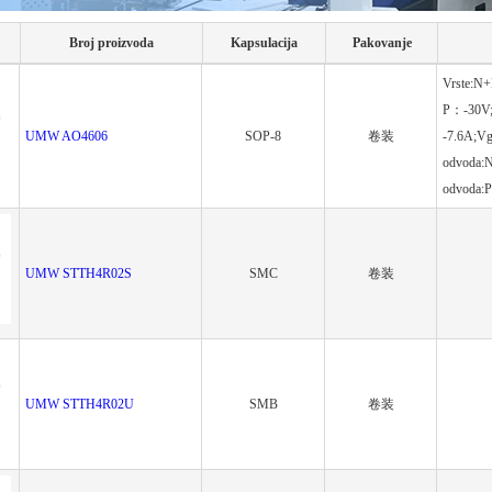
Broj proizvoda
Kapsulacija
Pakovanje
Vrste:N
P：-30V;K
UMW AO4606
SOP-8
卷装
-7.6A;Vg
odvoda:
odvoda:
UMW STTH4R02S
SMC
卷装
UMW STTH4R02U
SMB
卷装