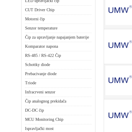
LED upravljački čip
CUT Driver Chip
Motorni čip
Senzor temperature
Čip za upravljanje napajanjem baterije
Komparator napona
RS-485 / RS-422 Čip
Schottky diode
Prebacivanje diode
Triode
Infracrveni senzor
Čip analognog prekidača
DC-DC čip
MCU Monitoring Chip
Ispravljački most