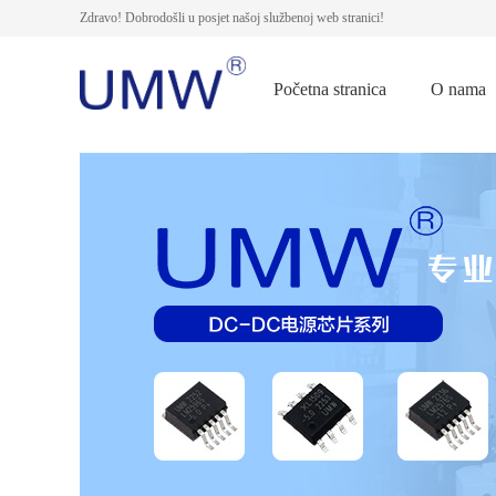
Zdravo! Dobrodošli u posjet našoj službenoj web stranici!
Početna stranica
O nama