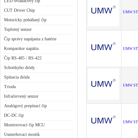
LED ovládačový čip
CUT Driver Chip
UMW ST
Motoricky poháňaný čip
Teplotný senzor
Čip správy napájania z batérie
Komparátor napätia
UMW ST
Čip RS-485 / RS-422
Schottkyho diódy
Spínacia dióda
UMW ST
Trioda
Infračervený senzor
Analógový prepínací čip
DC-DC čip
UMW ST
Monitorovací čip MCU
Usmerňovací mostík