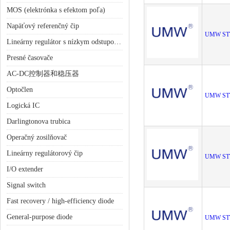
MOS (elektrónka s efektom poľa)
Napäťový referenčný čip
UMW ST
Lineárny regulátor s nízkym odstupom (LDO)
Presné časovače
AC-DC控制器和稳压器
Optočlen
UMW ST
Logická IC
Darlingtonova trubica
Operačný zosilňovač
Lineárny regulátorový čip
UMW ST
I/O extender
Signal switch
Fast recovery / high-efficiency diode
General-purpose diode
UMW ST