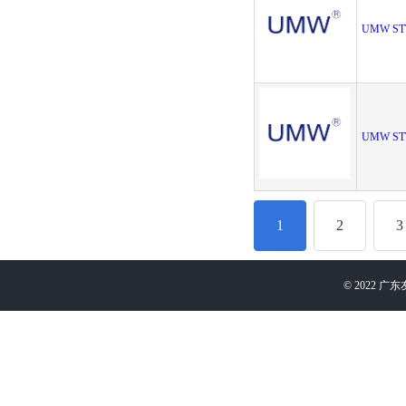
UMW ST
UMW ST
1
2
3
©
2022
广东